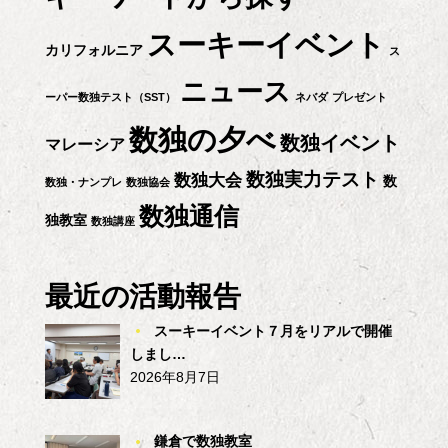
シ
スーキーイベント
カリフォルニア
ス
ョ
ニュース
ーパー数独テスト（SST）
ネバダ
プレゼント
ン
数独の夕べ
数独イベント
マレーシア
数独実力テスト
数独大会
数
数独・ナンプレ
数独協会
数独通信
独教室
数独講座
最近の活動報告
スーキーイベント７月をリアルで開催
しまし…
2026年8月7日
鎌倉で数独教室