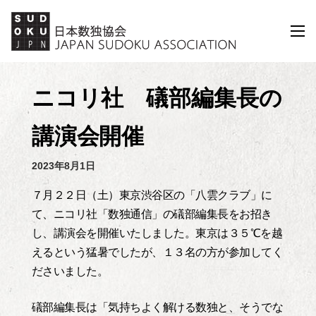
コ
ン
メ
ニ
テ
ュ
ン
ー
ツ
ニコリ社 礒部編集長の
へ
ス
講演会開催
キ
ッ
2023年8月1日
プ
７月２２日（土）東京渋谷区の「八雲クラブ」に
て、ニコリ社「数独通信」の礒部編集長をお招き
し、講演会を開催いたしました。東京は３５℃を越
えるという猛暑でしたが、１３名の方が参加してく
ださいました。
礒部編集長は「気持ちよく解ける数独と、そうでな