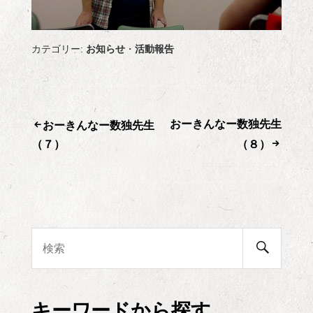
カテゴリー:
お知らせ
・
活動報告
おーきんなー数独先生
投
おーきんなー数独先生
（７）
（８）
稿
ナ
ビ
検
検
索
ゲ
索:
開
始
ー
キーワードから探す