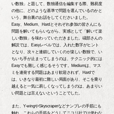
い数独」と題して、数独通信を編集する際、難易度
の他に、どのような基準で問題を選んでいるのかと
いう、舞台裏のお話をしてくださいました。
Easy、Medium、Hardとそれぞれ参加の皆さんにも
問題を解いてもらいながら、実感として「解いて楽
しい数独」を味わっていただきました。礒部さんの
解説では、Easyレベルでは、入れた数字がヒント
となり、次々と連鎖していくのが楽しい数独で、い
ちいち手が止まってしまうのは、テクニック的には
Easyでも難しく感じるそうです。Mediumは、マス
ミを連発する問題はあまり歓迎されず、Hardで
は、いきなり最初に難しい局面があり、そこを乗り
越えると一気に易しくなってしまうのは、あまりい
い問題とは言えないということでした。
また、Y-wingやSkyscraperなどナンプレの手筋にも
触れ、これらの手筋をどうしてニコリ社では使わな