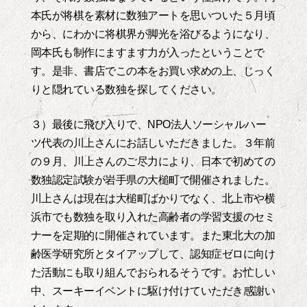
本氏が将棋を素材に数独アートを思いついた５月頃
から、にわかに将棋界が脚光を浴びるようになり、
岡本氏も制作にますます力が入ったということで
す。是非、書店でこの本をお買い求めの上、じっく
りと隠れている数独を探してください。
３）最後に飛び入りで、NPO法人ソーシャルハー
ツ代表の川上さんにお話しいただきました。３年前
の９月、川上さんのご尽力により、日本で初めての
数独認定試験が岩手県の大槌町で開催されました。
川上さんは現在は大槌町ばかりでなく、北上市や横
浜市でも数独を取り入れた高齢者の学習支援のセミ
ナーを定期的に開催されています。また東北大の加
齢医学研究所とタイアップして、認知症ゼロに向け
た活動にも取り組んでおられるそうです。お忙しい
中、スーキーイベントに駆け付けていただき感謝い