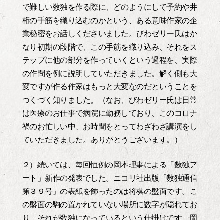
で難しい数独を作る際に、どのようにして予約や井
桁の手筋を織り込むのかという、ある意味作家の企
業秘密をお話しくださいました。びわゼリー氏はか
なり初期の段階で、この手筋を織り込み、それをス
テップに他の部分を作っていくという過程を、実際
の作問を例に説明していただきました。解く側も大
変ですが作る作家はもっと大変なのだということを
つくづく知りました。（なお、びわゼリー氏は日常
は医療のお仕事で病院に勤務しており、このコロナ
禍のお忙しい中、お時間をとってわざわざ講演をし
ていただきました。ありがとうございます。）
２）続いては、毎回恒例の岡本理事による「数独ア
ート」新作の発表でした。ニコリ社出版「数独通信
第３９号」の表紙を飾ったのは将棋の盤面です。こ
の盤面の駒の置かれていない場所に数字が隠れてお
り、それが数独になっているという仕掛けです。岡