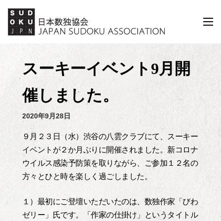
コ
ン
メ
ニ
テ
ュ
ン
ー
ツ
スーキーイベント9月開
へ
ス
催しました。
キ
ッ
2020年9月28日
プ
９月２３日（水）渋谷の八雲クラブにて、スーキー
イベントが２か月ぶりに開催されました。新コロナ
ウイルス感染予防策を取りながら、ご参加１２名の
方々とひと時を楽しく過ごしました。
１）最初にご登壇いただいたのは、数独作家「びわ
ゼリー」氏です。「作家の仕掛け」というタイトル