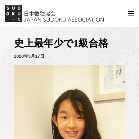
コ
ン
メ
ニ
テ
ュ
ン
ー
ツ
史上最年少で1級合格
へ
ス
2020年5月17日
キ
ッ
プ