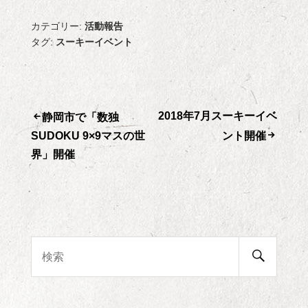
カテゴリー:
活動報告
タグ:
スーキーイベント
2018年7月スーキーイベ
投
静岡市で「数独
SUDOKU 9×9マスの世
ント開催
稿
界」開催
ナ
ビ
ゲ
検
検
索
索:
開
ー
始