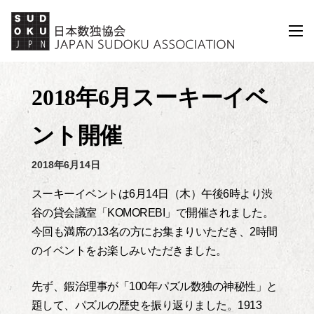
コ
ン
メ
ニ
テ
ュ
ン
ー
ツ
2018年6月スーキーイベ
へ
ス
ント開催
キ
ッ
2018年6月14日
プ
スーキーイベントは6月14日（木）午後6時より渋
谷の貸会議室「KOMOREBI」で開催されました。
今回も満席の13名の方にお集まりいただき、2時間
のイベントをお楽しみいただきました。
先ず、鍜治理事が「100年パズル数独の神秘性」と
題して、パズルの歴史を振り返りました。1913