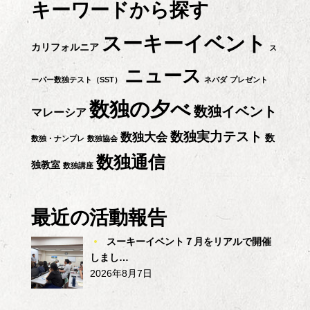
シ
キーワードから探す
ョ
スーキーイベント
カリフォルニア
ス
ン
ニュース
ーパー数独テスト（SST）
ネバダ
プレゼント
数独の夕べ
数独イベント
マレーシア
数独実力テスト
数独大会
数
数独・ナンプレ
数独協会
数独通信
独教室
数独講座
最近の活動報告
スーキーイベント７月をリアルで開催
しまし…
2026年8月7日