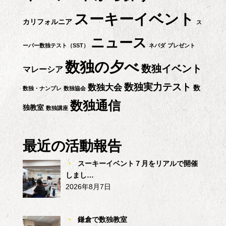
シ
スーキーイベント
カリフォルニア
ス
ョ
ニュース
ーパー数独テスト（SST）
ネバダ
プレゼント
ン
数独の夕べ
数独イベント
マレーシア
数独実力テスト
数独大会
数
数独・ナンプレ
数独協会
数独通信
独教室
数独講座
最近の活動報告
スーキーイベント７月をリアルで開催
しまし…
2026年8月7日
鎌倉で数独教室