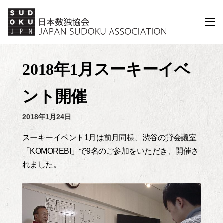
コ
ン
メ
ニ
テ
ュ
ン
ー
ツ
2018年1月スーキーイベ
へ
ス
ント開催
キ
ッ
2018年1月24日
プ
スーキーイベント1月は前月同様、渋谷の貸会議室
「KOMOREBI」で9名のご参加をいただき、開催さ
れました。