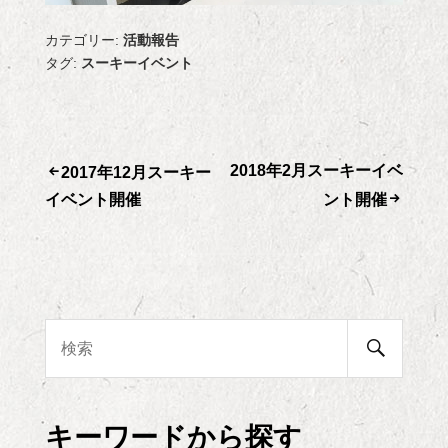
カテゴリー:
活動報告
タグ:
スーキーイベント
2018年2月スーキーイベ
投
2017年12月スーキー
イベント開催
ント開催
稿
ナ
ビ
検
検
索
ゲ
索:
開
始
ー
キーワードから探す