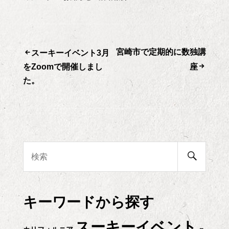
宮崎市で定期的に数独講
投
スーキーイベント3月
をZoomで開催しまし
座
稿
た。
ナ
ビ
ゲ
検
検
索
索:
開
ー
始
シ
キーワードから探す
ョ
スーキーイベント