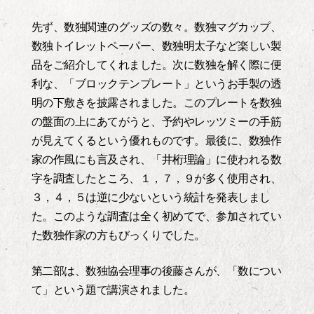
先ず、数独関連のグッズの数々。数独マグカップ、
数独トイレットペーパー、数独明太子など楽しい製
品をご紹介してくれました。次に数独を解く際に便
利な、「ブロックテンプレート」というお手製の透
明の下敷きを披露されました。このプレートを数独
の盤面の上にあてがうと、予約やレッツミーの手筋
が見えてくるという優れものです。最後に、数独作
家の作風にも言及され、「井桁理論」に使われる数
字を調査したところ、１，７，９が多く使用され、
３，４，５は逆に少ないという統計を発表しまし
た。このような調査は全く初めてで、参加されてい
た数独作家の方もびっくりでした。
第二部は、数独協会理事の後藤さんが、「数につい
て」という題で講演されました。