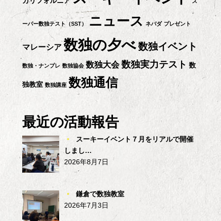
カリフォルニア
ス
ン
ニュース
ーパー数独テスト（SST）
ネバダ
プレゼント
数独の夕べ
数独イベント
マレーシア
数独実力テスト
数独大会
数
数独・ナンプレ
数独協会
数独通信
独教室
数独講座
最近の活動報告
スーキーイベント７月をリアルで開催
しまし…
2026年8月7日
鎌倉で数独教室
2026年7月3日