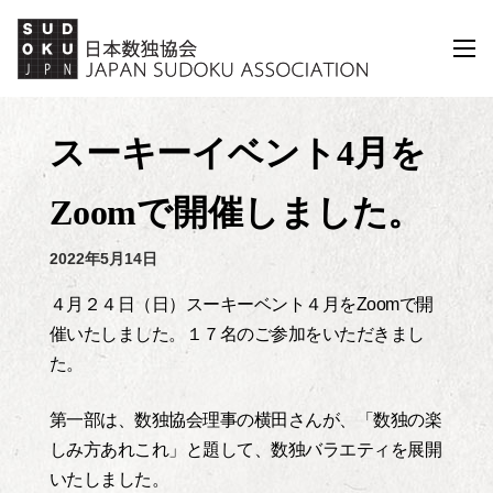
コ
ン
メ
ニ
テ
ュ
ン
ー
ツ
スーキーイベント4月を
へ
ス
Zoomで開催しました。
キ
ッ
2022年5月14日
プ
４月２４日（日）スーキーベント４月をZoomで開
催いたしました。１７名のご参加をいただきまし
た。
第一部は、数独協会理事の横田さんが、「数独の楽
しみ方あれこれ」と題して、数独バラエティを展開
いたしました。